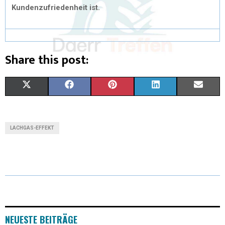
Kundenzufriedenheit ist.
Share this post:
X
F
P
L
E
(
A
I
I
M
T
C
N
N
A
LACHGAS-EFFEKT
W
E
T
K
I
I
B
E
E
L
T
O
R
D
T
O
E
I
E
K
S
N
NEUESTE BEITRÄGE