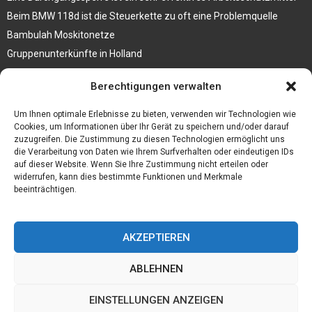
Beim BMW 118d ist die Steuerkette zu oft eine Problemquelle
Bambulah Moskitonetze
Gruppenunterkünfte in Holland
Jutebeutel kaufen und ihre Strapazierfähigkeit nutzen
Berechtigungen verwalten
Test Toilettensitz – Helfen Sie Ihren Senioren
Um Ihnen optimale Erlebnisse zu bieten, verwenden wir Technologien wie
Personalhandbuch
Cookies, um Informationen über Ihr Gerät zu speichern und/oder darauf
zuzugreifen. Die Zustimmung zu diesen Technologien ermöglicht uns
10 Tipps um einen guten Eindruck zu machen
die Verarbeitung von Daten wie Ihrem Surfverhalten oder eindeutigen IDs
Sahnemaschine
auf dieser Website. Wenn Sie Ihre Zustimmung nicht erteilen oder
widerrufen, kann dies bestimmte Funktionen und Merkmale
beeinträchtigen.
AKZEPTIEREN
ABLEHNEN
EINSTELLUNGEN ANZEIGEN