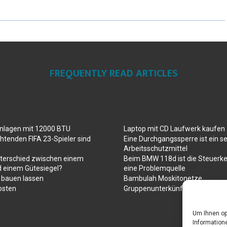
FREQUENTLY READ ARTICLES
anlagen mit 12000 BTU
Laptop mit CD Laufwerk kaufen
htenden FIFA 23-Spieler sind
Eine Durchgangssperre ist ein se
Arbeitsschutzmittel
nterschied zwischen einem
Beim BMW 118d ist die Steuerke
d einem Gütesiegel?
eine Problemquelle
 bauen lassen
Bambulah Moskitonetze
osten
Gruppenunterkünfte in Holland
Um Ihnen op
Informatione