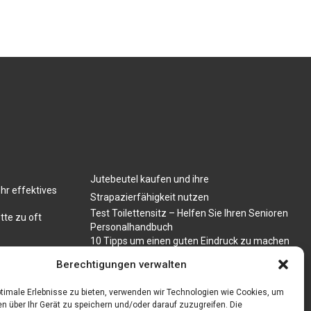
Jutebeutel kaufen und ihre
hr effektives
Strapazierfähigkeit nutzen
Test Toilettensitz – Helfen Sie Ihren Senioren
tte zu oft
Personalhandbuch
10 Tipps um einen guten Eindruck zu machen
Sahnemaschine
Berechtigungen verwalten
timale Erlebnisse zu bieten, verwenden wir Technologien wie Cookies, um
n über Ihr Gerät zu speichern und/oder darauf zuzugreifen. Die