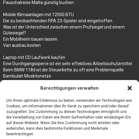
Pauschalreise Malta günstig buchen
Mobile Klimaanlagen mit 12000 BTU
Die zu beobachtenden FIFA 23-Spieler sind eingetroffen
Was ist der Unterschied zwischen einem Prüfsiegel und einem
Gütesiegel?
Ein Mobilheim bauen lassen
Van ausbau kosten
Laptop mit CD Laufwerk kaufen
Eine Durchgangssperre ist ein sehr effektives Arbeitsschutzmittel
Beim BMW 118d ist die Steuerkette zu oft eine Problemquelle
Bambulah Moskitonetze
Gruppenunterkünfte in Holland
Berechtigungen verwalten
Jutebeutel kaufen und ihre Strapazierfähigkeit nutzen
Um Ihnen optimale Erlebnisse zu bieten, verwenden wir Technologien wie
Test Toilettensitz – Helfen Sie Ihren Senioren
Cookies, um Informationen über Ihr Gerät zu speichern und/oder darauf
Personalhandbuch
zuzugreifen. Die Zustimmung zu diesen Technologien ermöglicht uns
10 Tipps um einen guten Eindruck zu machen
die Verarbeitung von Daten wie Ihrem Surfverhalten oder eindeutigen IDs
Sahnemaschine
auf dieser Website. Wenn Sie Ihre Zustimmung nicht erteilen oder
widerrufen, kann dies bestimmte Funktionen und Merkmale
beeinträchtigen.