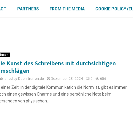
ACT
PARTNERS
FROM THE MEDIA
COOKIE POLICY (E
irmen
ie Kunst des Schreibens mit durchsichtigen
mschlägen
blished by Daerr-treffen.de
Dezember 23, 2024
0
656
n einer Zeit, in der digitale Kommunikation die Norm ist, gibt es immer
och einen gewissen Charme und eine persönliche Note beim
ersenden von physischen...