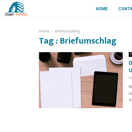
HOME
CONT
Home
Briefumschlag
Tag : Briefumschlag
F
D
U
Pu
I
n
V