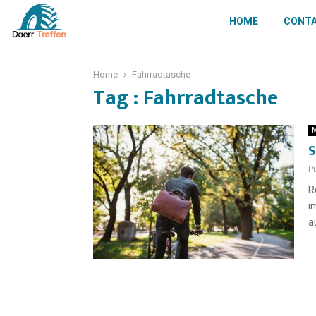
HOME
CONT
Home
Fahrradtasche
Tag : Fahrradtasche
M
S
Pu
R
i
a