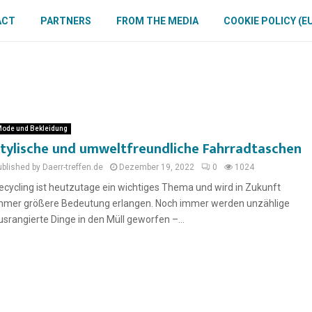
ACT
PARTNERS
FROM THE MEDIA
COOKIE POLICY (E
ode und Bekleidung
tylische und umweltfreundliche Fahrradtaschen
blished by Daerr-treffen.de
Dezember 19, 2022
0
1024
ecycling ist heutzutage ein wichtiges Thema und wird in Zukunft
mmer größere Bedeutung erlangen. Noch immer werden unzählige
usrangierte Dinge in den Müll geworfen –...