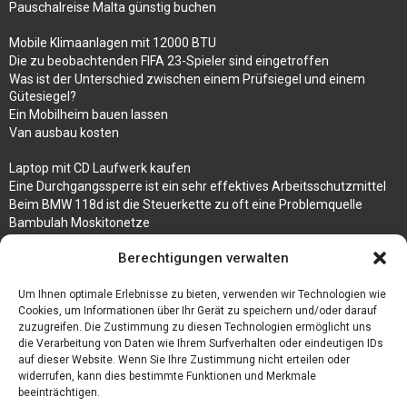
Pauschalreise Malta günstig buchen
Mobile Klimaanlagen mit 12000 BTU
Die zu beobachtenden FIFA 23-Spieler sind eingetroffen
Was ist der Unterschied zwischen einem Prüfsiegel und einem
Gütesiegel?
Ein Mobilheim bauen lassen
Van ausbau kosten
Laptop mit CD Laufwerk kaufen
Eine Durchgangssperre ist ein sehr effektives Arbeitsschutzmittel
Beim BMW 118d ist die Steuerkette zu oft eine Problemquelle
Bambulah Moskitonetze
Gruppenunterkünfte in Holland
Berechtigungen verwalten
Jutebeutel kaufen und ihre Strapazierfähigkeit nutzen
Um Ihnen optimale Erlebnisse zu bieten, verwenden wir Technologien wie
Test Toilettensitz – Helfen Sie Ihren Senioren
Cookies, um Informationen über Ihr Gerät zu speichern und/oder darauf
Personalhandbuch
zuzugreifen. Die Zustimmung zu diesen Technologien ermöglicht uns
10 Tipps um einen guten Eindruck zu machen
die Verarbeitung von Daten wie Ihrem Surfverhalten oder eindeutigen IDs
Sahnemaschine
auf dieser Website. Wenn Sie Ihre Zustimmung nicht erteilen oder
widerrufen, kann dies bestimmte Funktionen und Merkmale
beeinträchtigen.