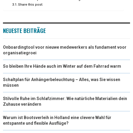
Share this post:
E
K
S
N
R
T
NEUESTE BEITRÄGE
)
Onboardingtool voor nieuwe medewerkers als fundament voor
organisatiegroei
So bleiben Ihre Hände auch im Winter auf dem Fahrrad warm
Schaltplan für Anhängerbeleuchtung – Alles, was Sie wissen
müssen
Stilvolle Ruhe im Schlafzimmer: Wie natürliche Materialien dein
Zuhause verändern
Warum ist Bootsverleih in Holland eine clevere Wahl für
entspannte und flexible Ausflüge?