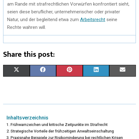
am Rande mit strafrechtlichen Vorwürfen konfrontiert sieht,
seien diese beruflicher, unternehmerischer oder privater
Natur, und der begleitend etwa zum
Arbeitsrecht
seine
Rechte wahren will.
Share this post:
X
F
P
L
E
(
A
I
I
M
T
C
N
N
A
W
E
T
K
I
I
B
E
E
L
Inhaltsverzeichnis
Frühwarnzeichen und kritische Zeitpunkte im Strafrecht
T
O
R
D
Strategische Vorteile der frühzeitigen Anwaltseinschaltung
Praxisnahe Beispiele zur Risikominderung bei rechtlichen Krisen
T
O
E
I