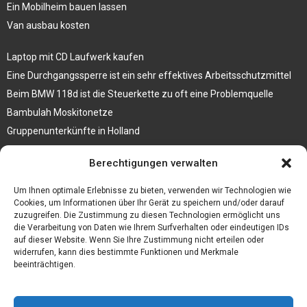
Ein Mobilheim bauen lassen
Van ausbau kosten
Laptop mit CD Laufwerk kaufen
Eine Durchgangssperre ist ein sehr effektives Arbeitsschutzmittel
Beim BMW 118d ist die Steuerkette zu oft eine Problemquelle
Bambulah Moskitonetze
Gruppenunterkünfte in Holland
Jutebeutel kaufen und ihre Strapazierfähigkeit nutzen
Berechtigungen verwalten
Test Toilettensitz – Helfen Sie Ihren Senioren
Um Ihnen optimale Erlebnisse zu bieten, verwenden wir Technologien wie
Personalhandbuch
Cookies, um Informationen über Ihr Gerät zu speichern und/oder darauf
zuzugreifen. Die Zustimmung zu diesen Technologien ermöglicht uns
10 Tipps um einen guten Eindruck zu machen
die Verarbeitung von Daten wie Ihrem Surfverhalten oder eindeutigen IDs
Sahnemaschine
auf dieser Website. Wenn Sie Ihre Zustimmung nicht erteilen oder
widerrufen, kann dies bestimmte Funktionen und Merkmale
beeinträchtigen.