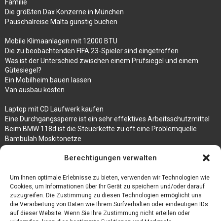
Familie
Die größten Dax Konzerne in München
Pauschalreise Malta günstig buchen
Mobile Klimaanlagen mit 12000 BTU
Die zu beobachtenden FIFA 23-Spieler sind eingetroffen
Was ist der Unterschied zwischen einem Prüfsiegel und einem
Gütesiegel?
Ein Mobilheim bauen lassen
Van ausbau kosten
Laptop mit CD Laufwerk kaufen
Eine Durchgangssperre ist ein sehr effektives Arbeitsschutzmittel
Beim BMW 118d ist die Steuerkette zu oft eine Problemquelle
Bambulah Moskitonetze
Gruppenunterkünfte in Holland
Berechtigungen verwalten
Jutebeutel kaufen und ihre Strapazierfähigkeit nutzen
Um Ihnen optimale Erlebnisse zu bieten, verwenden wir Technologien wie
Test Toilettensitz – Helfen Sie Ihren Senioren
Cookies, um Informationen über Ihr Gerät zu speichern und/oder darauf
Personalhandbuch
zuzugreifen. Die Zustimmung zu diesen Technologien ermöglicht uns
10 Tipps um einen guten Eindruck zu machen
die Verarbeitung von Daten wie Ihrem Surfverhalten oder eindeutigen IDs
Sahnemaschine
auf dieser Website. Wenn Sie Ihre Zustimmung nicht erteilen oder