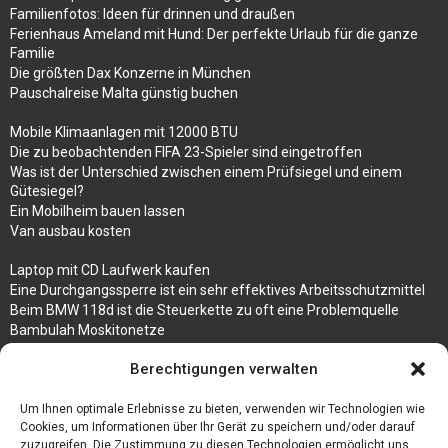
Familienfotos: Ideen für drinnen und draußen
Ferienhaus Ameland mit Hund: Der perfekte Urlaub für die ganze
Familie
Die größten Dax Konzerne in München
Pauschalreise Malta günstig buchen
Mobile Klimaanlagen mit 12000 BTU
Die zu beobachtenden FIFA 23-Spieler sind eingetroffen
Was ist der Unterschied zwischen einem Prüfsiegel und einem
Gütesiegel?
Ein Mobilheim bauen lassen
Van ausbau kosten
Laptop mit CD Laufwerk kaufen
Eine Durchgangssperre ist ein sehr effektives Arbeitsschutzmittel
Beim BMW 118d ist die Steuerkette zu oft eine Problemquelle
Bambulah Moskitonetze
Gruppenunterkünfte in Holland
Berechtigungen verwalten
Jutebeutel kaufen und ihre Strapazierfähigkeit nutzen
Um Ihnen optimale Erlebnisse zu bieten, verwenden wir Technologien wie
Test Toilettensitz – Helfen Sie Ihren Senioren
Cookies, um Informationen über Ihr Gerät zu speichern und/oder darauf
Personalhandbuch
zuzugreifen. Die Zustimmung zu diesen Technologien ermöglicht uns