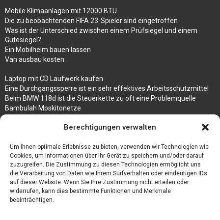
Mobile Klimaanlagen mit 12000 BTU
Die zu beobachtenden FIFA 23-Spieler sind eingetroffen
Was ist der Unterschied zwischen einem Prüfsiegel und einem
Gütesiegel?
Ein Mobilheim bauen lassen
Van ausbau kosten
Laptop mit CD Laufwerk kaufen
Eine Durchgangssperre ist ein sehr effektives Arbeitsschutzmittel
Beim BMW 118d ist die Steuerkette zu oft eine Problemquelle
Bambulah Moskitonetze
Gruppenunterkünfte in Holland
Berechtigungen verwalten
Jutebeutel kaufen und ihre Strapazierfähigkeit nutzen
Um Ihnen optimale Erlebnisse zu bieten, verwenden wir Technologien wie
Test Toilettensitz – Helfen Sie Ihren Senioren
Cookies, um Informationen über Ihr Gerät zu speichern und/oder darauf
Personalhandbuch
zuzugreifen. Die Zustimmung zu diesen Technologien ermöglicht uns
10 Tipps um einen guten Eindruck zu machen
die Verarbeitung von Daten wie Ihrem Surfverhalten oder eindeutigen IDs
Sahnemaschine
auf dieser Website. Wenn Sie Ihre Zustimmung nicht erteilen oder
widerrufen, kann dies bestimmte Funktionen und Merkmale
beeinträchtigen.