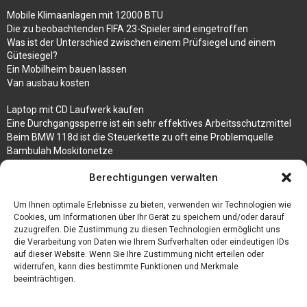
Mobile Klimaanlagen mit 12000 BTU
Die zu beobachtenden FIFA 23-Spieler sind eingetroffen
Was ist der Unterschied zwischen einem Prüfsiegel und einem
Gütesiegel?
Ein Mobilheim bauen lassen
Van ausbau kosten
Laptop mit CD Laufwerk kaufen
Eine Durchgangssperre ist ein sehr effektives Arbeitsschutzmittel
Beim BMW 118d ist die Steuerkette zu oft eine Problemquelle
Bambulah Moskitonetze
Gruppenunterkünfte in Holland
Berechtigungen verwalten
Jutebeutel kaufen und ihre Strapazierfähigkeit nutzen
Um Ihnen optimale Erlebnisse zu bieten, verwenden wir Technologien wie
Test Toilettensitz – Helfen Sie Ihren Senioren
Cookies, um Informationen über Ihr Gerät zu speichern und/oder darauf
Personalhandbuch
zuzugreifen. Die Zustimmung zu diesen Technologien ermöglicht uns
10 Tipps um einen guten Eindruck zu machen
die Verarbeitung von Daten wie Ihrem Surfverhalten oder eindeutigen IDs
Sahnemaschine
auf dieser Website. Wenn Sie Ihre Zustimmung nicht erteilen oder
widerrufen, kann dies bestimmte Funktionen und Merkmale
beeinträchtigen.