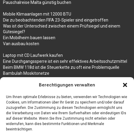
Pauschalreise Malta günstig buchen
Mobile Klimaanlagen mit 12000 BTU
Die zu beobachtenden FIFA 23-Spieler sind eingetroffen
Was ist der Unterschied zwischen einem Prüfsiegel und einem
Gütesiegel?
Ein Mobilheim bauen lassen
Van ausbau kosten
Laptop mit CD Laufwerk kaufen
Eine Durchgangssperre ist ein sehr effektives Arbeitsschutzmittel
Beim BMW 118d ist die Steuerkette zu oft eine Problemquelle
Bambulah Moskitonetze
Gruppenunterkünfte in Holland
Berechtigungen verwalten
Jutebeutel kaufen und ihre Strapazierfähigkeit nutzen
Um Ihnen optimale Erlebnisse zu bieten, verwenden wir Technologien wie
Test Toilettensitz – Helfen Sie Ihren Senioren
Cookies, um Informationen über Ihr Gerät zu speichern und/oder darauf
Personalhandbuch
zuzugreifen. Die Zustimmung zu diesen Technologien ermöglicht uns
10 Tipps um einen guten Eindruck zu machen
die Verarbeitung von Daten wie Ihrem Surfverhalten oder eindeutigen IDs
Sahnemaschine
auf dieser Website. Wenn Sie Ihre Zustimmung nicht erteilen oder
widerrufen, kann dies bestimmte Funktionen und Merkmale
beeinträchtigen.