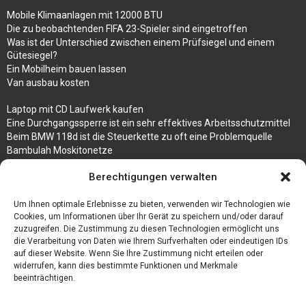
Mobile Klimaanlagen mit 12000 BTU
Die zu beobachtenden FIFA 23-Spieler sind eingetroffen
Was ist der Unterschied zwischen einem Prüfsiegel und einem
Gütesiegel?
Ein Mobilheim bauen lassen
Van ausbau kosten
Laptop mit CD Laufwerk kaufen
Eine Durchgangssperre ist ein sehr effektives Arbeitsschutzmittel
Beim BMW 118d ist die Steuerkette zu oft eine Problemquelle
Bambulah Moskitonetze
Gruppenunterkünfte in Holland
Berechtigungen verwalten
Jutebeutel kaufen und ihre Strapazierfähigkeit nutzen
Um Ihnen optimale Erlebnisse zu bieten, verwenden wir Technologien wie
Test Toilettensitz – Helfen Sie Ihren Senioren
Cookies, um Informationen über Ihr Gerät zu speichern und/oder darauf
Personalhandbuch
zuzugreifen. Die Zustimmung zu diesen Technologien ermöglicht uns
10 Tipps um einen guten Eindruck zu machen
die Verarbeitung von Daten wie Ihrem Surfverhalten oder eindeutigen IDs
Sahnemaschine
auf dieser Website. Wenn Sie Ihre Zustimmung nicht erteilen oder
widerrufen, kann dies bestimmte Funktionen und Merkmale
beeinträchtigen.