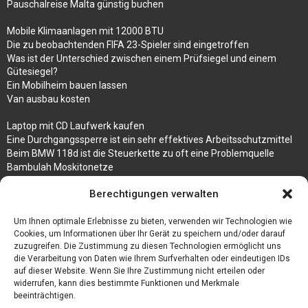
Pauschalreise Malta günstig buchen
Mobile Klimaanlagen mit 12000 BTU
Die zu beobachtenden FIFA 23-Spieler sind eingetroffen
Was ist der Unterschied zwischen einem Prüfsiegel und einem
Gütesiegel?
Ein Mobilheim bauen lassen
Van ausbau kosten
Laptop mit CD Laufwerk kaufen
Eine Durchgangssperre ist ein sehr effektives Arbeitsschutzmittel
Beim BMW 118d ist die Steuerkette zu oft eine Problemquelle
Bambulah Moskitonetze
Gruppenunterkünfte in Holland
Berechtigungen verwalten
Jutebeutel kaufen und ihre Strapazierfähigkeit nutzen
Um Ihnen optimale Erlebnisse zu bieten, verwenden wir Technologien wie
Test Toilettensitz – Helfen Sie Ihren Senioren
Cookies, um Informationen über Ihr Gerät zu speichern und/oder darauf
Personalhandbuch
zuzugreifen. Die Zustimmung zu diesen Technologien ermöglicht uns
10 Tipps um einen guten Eindruck zu machen
die Verarbeitung von Daten wie Ihrem Surfverhalten oder eindeutigen IDs
Sahnemaschine
auf dieser Website. Wenn Sie Ihre Zustimmung nicht erteilen oder
widerrufen, kann dies bestimmte Funktionen und Merkmale
beeinträchtigen.