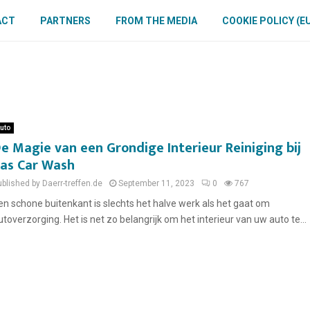
ACT
PARTNERS
FROM THE MEDIA
COOKIE POLICY (E
uto
e Magie van een Grondige Interieur Reiniging bij
as Car Wash
blished by Daerr-treffen.de
September 11, 2023
0
767
en schone buitenkant is slechts het halve werk als het gaat om
utoverzorging. Het is net zo belangrijk om het interieur van uw auto te...