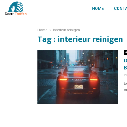
HOME
CONT
Home
interieur reinigen
Tag : interieur reinigen
A
D
B
Pu
E
a