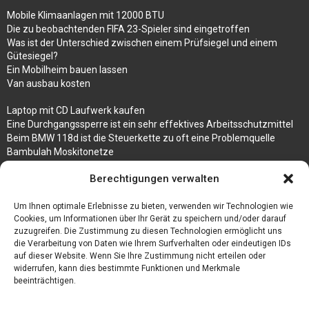
Mobile Klimaanlagen mit 12000 BTU
Die zu beobachtenden FIFA 23-Spieler sind eingetroffen
Was ist der Unterschied zwischen einem Prüfsiegel und einem
Gütesiegel?
Ein Mobilheim bauen lassen
Van ausbau kosten
Laptop mit CD Laufwerk kaufen
Eine Durchgangssperre ist ein sehr effektives Arbeitsschutzmittel
Beim BMW 118d ist die Steuerkette zu oft eine Problemquelle
Bambulah Moskitonetze
Gruppenunterkünfte in Holland
Berechtigungen verwalten
Jutebeutel kaufen und ihre Strapazierfähigkeit nutzen
Um Ihnen optimale Erlebnisse zu bieten, verwenden wir Technologien wie
Test Toilettensitz – Helfen Sie Ihren Senioren
Cookies, um Informationen über Ihr Gerät zu speichern und/oder darauf
Personalhandbuch
zuzugreifen. Die Zustimmung zu diesen Technologien ermöglicht uns
10 Tipps um einen guten Eindruck zu machen
die Verarbeitung von Daten wie Ihrem Surfverhalten oder eindeutigen IDs
Sahnemaschine
auf dieser Website. Wenn Sie Ihre Zustimmung nicht erteilen oder
widerrufen, kann dies bestimmte Funktionen und Merkmale
beeinträchtigen.