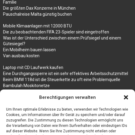
Familie
Die größten Dax Konzerne in München
Pauschalreise Malta günstig buchen
Mobile Klimaanlagen mit 12000 BTU
Die zu beobachtenden FIFA 23-Spieler sind eingetroffen
Was ist der Unterschied zwischen einem Prüfsiegel und einem
Gütesiegel?
Ein Mobilheim bauen lassen
Van ausbau kosten
Laptop mit CD Laufwerk kaufen
Eine Durchgangssperre ist ein sehr effektives Arbeitsschutzmittel
Beim BMW 118d ist die Steuerkette zu oft eine Problemquelle
Bambulah Moskitonetze
Gruppenunterkünfte in Holland
Berechtigungen verwalten
Jutebeutel kaufen und ihre Strapazierfähigkeit nutzen
Um Ihnen optimale Erlebnisse zu bieten, verwenden wir Technologien wie
Test Toilettensitz – Helfen Sie Ihren Senioren
Cookies, um Informationen über Ihr Gerät zu speichern und/oder darauf
Personalhandbuch
zuzugreifen. Die Zustimmung zu diesen Technologien ermöglicht uns
10 Tipps um einen guten Eindruck zu machen
die Verarbeitung von Daten wie Ihrem Surfverhalten oder eindeutigen IDs
Sahnemaschine
auf dieser Website. Wenn Sie Ihre Zustimmung nicht erteilen oder