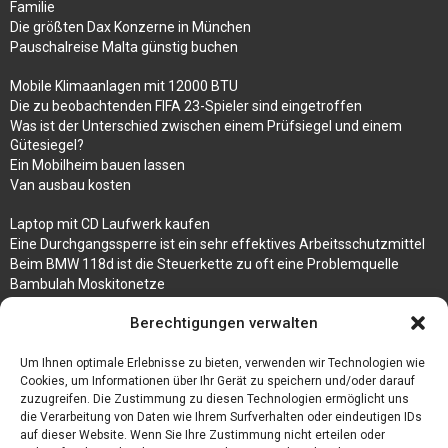
Familie
Die größten Dax Konzerne in München
Pauschalreise Malta günstig buchen
Mobile Klimaanlagen mit 12000 BTU
Die zu beobachtenden FIFA 23-Spieler sind eingetroffen
Was ist der Unterschied zwischen einem Prüfsiegel und einem
Gütesiegel?
Ein Mobilheim bauen lassen
Van ausbau kosten
Laptop mit CD Laufwerk kaufen
Eine Durchgangssperre ist ein sehr effektives Arbeitsschutzmittel
Beim BMW 118d ist die Steuerkette zu oft eine Problemquelle
Bambulah Moskitonetze
Gruppenunterkünfte in Holland
Berechtigungen verwalten
Jutebeutel kaufen und ihre Strapazierfähigkeit nutzen
Um Ihnen optimale Erlebnisse zu bieten, verwenden wir Technologien wie
Test Toilettensitz – Helfen Sie Ihren Senioren
Cookies, um Informationen über Ihr Gerät zu speichern und/oder darauf
Personalhandbuch
zuzugreifen. Die Zustimmung zu diesen Technologien ermöglicht uns
10 Tipps um einen guten Eindruck zu machen
die Verarbeitung von Daten wie Ihrem Surfverhalten oder eindeutigen IDs
Sahnemaschine
auf dieser Website. Wenn Sie Ihre Zustimmung nicht erteilen oder