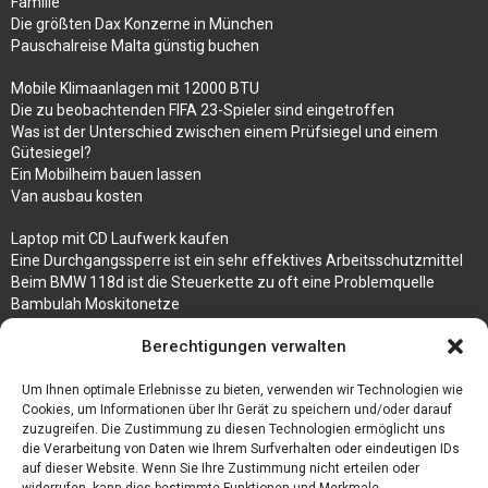
Familie
Die größten Dax Konzerne in München
Pauschalreise Malta günstig buchen
Mobile Klimaanlagen mit 12000 BTU
Die zu beobachtenden FIFA 23-Spieler sind eingetroffen
Was ist der Unterschied zwischen einem Prüfsiegel und einem
Gütesiegel?
Ein Mobilheim bauen lassen
Van ausbau kosten
Laptop mit CD Laufwerk kaufen
Eine Durchgangssperre ist ein sehr effektives Arbeitsschutzmittel
Beim BMW 118d ist die Steuerkette zu oft eine Problemquelle
Bambulah Moskitonetze
Gruppenunterkünfte in Holland
Berechtigungen verwalten
Jutebeutel kaufen und ihre Strapazierfähigkeit nutzen
Um Ihnen optimale Erlebnisse zu bieten, verwenden wir Technologien wie
Test Toilettensitz – Helfen Sie Ihren Senioren
Cookies, um Informationen über Ihr Gerät zu speichern und/oder darauf
Personalhandbuch
zuzugreifen. Die Zustimmung zu diesen Technologien ermöglicht uns
10 Tipps um einen guten Eindruck zu machen
die Verarbeitung von Daten wie Ihrem Surfverhalten oder eindeutigen IDs
Sahnemaschine
auf dieser Website. Wenn Sie Ihre Zustimmung nicht erteilen oder