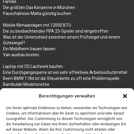
Familie
Die größten Dax Konzerne in München
Pauschalreise Malta günstig buchen
Mobile Klimaanlagen mit 12000 BTU
Die zu beobachtenden FIFA 23-Spieler sind eingetroffen
Was ist der Unterschied zwischen einem Prüfsiegel und einem
Gütesiegel?
Ein Mobilheim bauen lassen
Van ausbau kosten
Laptop mit CD Laufwerk kaufen
Eine Durchgangssperre ist ein sehr effektives Arbeitsschutzmittel
Beim BMW 118d ist die Steuerkette zu oft eine Problemquelle
Bambulah Moskitonetze
Gruppenunterkünfte in Holland
Berechtigungen verwalten
Jutebeutel kaufen und ihre Strapazierfähigkeit nutzen
Um Ihnen optimale Erlebnisse zu bieten, verwenden wir Technologien wie
Test Toilettensitz – Helfen Sie Ihren Senioren
Cookies, um Informationen über Ihr Gerät zu speichern und/oder darauf
Personalhandbuch
zuzugreifen. Die Zustimmung zu diesen Technologien ermöglicht uns
10 Tipps um einen guten Eindruck zu machen
die Verarbeitung von Daten wie Ihrem Surfverhalten oder eindeutigen IDs
Sahnemaschine
auf dieser Website. Wenn Sie Ihre Zustimmung nicht erteilen oder