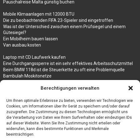
Pauschalreise Malta günstig buchen
Mobile Klimaanlagen mit 12000 BTU
Die zu beobachtenden FIFA 23-Spieler sind eingetroffen
Was ist der Unterschied zwischen einem Prüfsiegel und einem
Gütesiegel?
Ein Mobilheim bauen lassen
Van ausbau kosten
Laptop mit CD Laufwerk kaufen
Eine Durchgangssperre ist ein sehr effektives Arbeitsschutzmittel
Beim BMW 118d ist die Steuerkette zu oft eine Problemquelle
Bambulah Moskitonetze
Gruppenunterkünfte in Holland
Berechtigungen verwalten
Jutebeutel kaufen und ihre Strapazierfähigkeit nutzen
Um Ihnen optimale Erlebnisse zu bieten, verwenden wir Technologien wie
Test Toilettensitz – Helfen Sie Ihren Senioren
Cookies, um Informationen über Ihr Gerät zu speichern und/oder darauf
Personalhandbuch
zuzugreifen. Die Zustimmung zu diesen Technologien ermöglicht uns
10 Tipps um einen guten Eindruck zu machen
die Verarbeitung von Daten wie Ihrem Surfverhalten oder eindeutigen IDs
Sahnemaschine
auf dieser Website. Wenn Sie Ihre Zustimmung nicht erteilen oder
widerrufen, kann dies bestimmte Funktionen und Merkmale
beeinträchtigen.