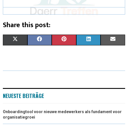
Share this post:
X
F
P
L
E
(
A
I
I
M
T
C
N
N
A
W
E
T
K
I
I
B
E
E
L
T
O
R
D
NEUESTE BEITRÄGE
T
O
E
I
Onboardingtool voor nieuwe medewerkers als fundament voor
E
K
S
N
organisatiegroei
R
T