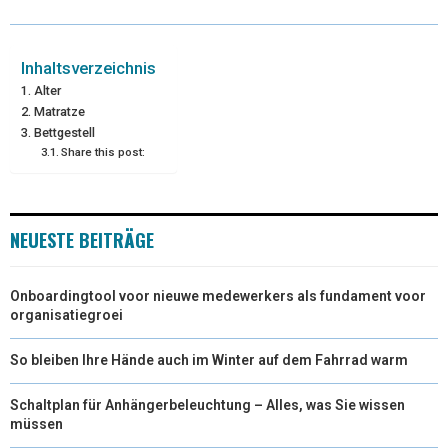
W
E
T
K
I
I
B
E
E
L
Inhaltsverzeichnis
Alter
T
O
R
D
Matratze
Bettgestell
T
O
E
I
Share this post:
E
K
S
N
R
T
NEUESTE BEITRÄGE
)
Onboardingtool voor nieuwe medewerkers als fundament voor
organisatiegroei
So bleiben Ihre Hände auch im Winter auf dem Fahrrad warm
Schaltplan für Anhängerbeleuchtung – Alles, was Sie wissen
müssen