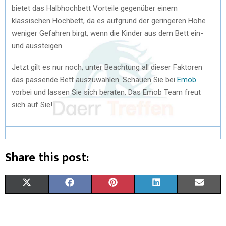
bietet das Halbhochbett Vorteile gegenüber einem
klassischen Hochbett, da es aufgrund der geringeren Höhe
weniger Gefahren birgt, wenn die Kinder aus dem Bett ein-
und aussteigen.
Jetzt gilt es nur noch, unter Beachtung all dieser Faktoren
das passende Bett auszuwählen. Schauen Sie bei
Emob
vorbei und lassen Sie sich beraten. Das Emob Team freut
sich auf Sie!
Share this post:
X
F
P
L
E
(
A
I
I
M
T
C
N
N
A