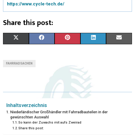
https://www.cycle-tech.de/
Share this post:
X
F
P
L
E
(
A
I
I
M
T
C
N
N
A
FAHRRADSACHEN
W
E
T
K
I
I
B
E
E
L
T
O
R
D
T
O
E
I
Inhaltsverzeichnis
Niederländischer Großhändler mit Fahrradbauteilen in der
E
K
S
N
gewünschten Auswahl
So kann der Zuwachs mit aufs Zweirad
R
T
Share this post: