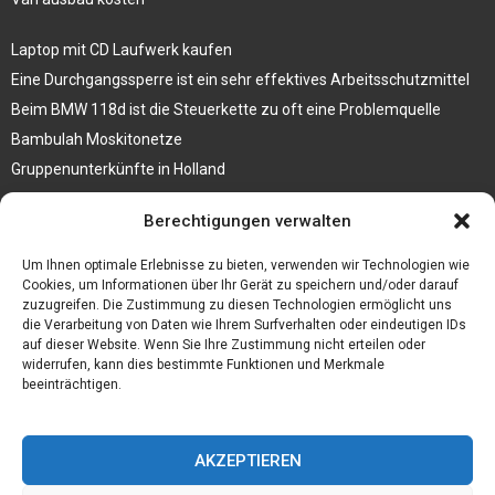
Laptop mit CD Laufwerk kaufen
Eine Durchgangssperre ist ein sehr effektives Arbeitsschutzmittel
Beim BMW 118d ist die Steuerkette zu oft eine Problemquelle
Bambulah Moskitonetze
Gruppenunterkünfte in Holland
Jutebeutel kaufen und ihre Strapazierfähigkeit nutzen
Berechtigungen verwalten
Test Toilettensitz – Helfen Sie Ihren Senioren
Um Ihnen optimale Erlebnisse zu bieten, verwenden wir Technologien wie
Personalhandbuch
Cookies, um Informationen über Ihr Gerät zu speichern und/oder darauf
zuzugreifen. Die Zustimmung zu diesen Technologien ermöglicht uns
10 Tipps um einen guten Eindruck zu machen
die Verarbeitung von Daten wie Ihrem Surfverhalten oder eindeutigen IDs
Sahnemaschine
auf dieser Website. Wenn Sie Ihre Zustimmung nicht erteilen oder
widerrufen, kann dies bestimmte Funktionen und Merkmale
beeinträchtigen.
AKZEPTIEREN